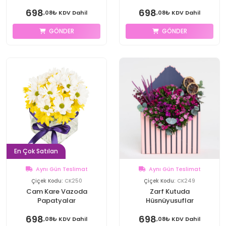
698
698
,08₺ KDV Dahil
,08₺ KDV Dahil
GÖNDER
GÖNDER
En Çok Satılan
Aynı Gün Teslimat
Aynı Gün Teslimat
Çiçek Kodu:
CK250
Çiçek Kodu:
CK249
Cam Kare Vazoda
Zarf Kutuda
Papatyalar
Hüsnüyusuflar
698
698
,08₺ KDV Dahil
,08₺ KDV Dahil