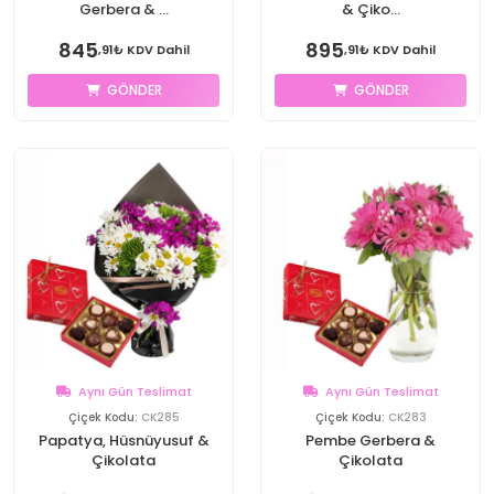
Gerbera & ...
& Çiko...
845
895
,91₺ KDV Dahil
,91₺ KDV Dahil
GÖNDER
GÖNDER
Aynı Gün Teslimat
Aynı Gün Teslimat
Çiçek Kodu:
CK285
Çiçek Kodu:
CK283
Papatya, Hüsnüyusuf &
Pembe Gerbera &
Çikolata
Çikolata