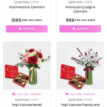
Çiçek Kodu:
CK289
Çiçek Kodu:
CK288
Guzmanya & Çikolata
Antoryum Çiçeği &
Çikolata
1065
959
,59₺ KDV Dahil
,03₺ KDV Dahil
GÖNDER
GÖNDER
Aynı Gün Teslimat
Aynı Gün Teslimat
Çiçek Kodu:
CK287
Çiçek Kodu:
CK286
Yeşil Vazoda Renkli
Yeşil Vazoda Papatyalar