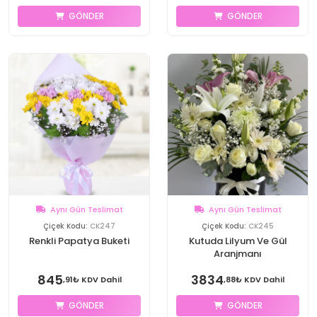
GÖNDER
GÖNDER
Aynı Gün Teslimat
Aynı Gün Teslimat
Çiçek Kodu:
CK247
Çiçek Kodu:
CK245
Renkli Papatya Buketi
Kutuda Lilyum Ve Gül
Aranjmanı
845
3834
,91₺ KDV Dahil
,88₺ KDV Dahil
GÖNDER
GÖNDER