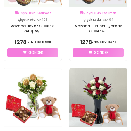
Aynı Gün Teslimat
Aynı Gün Teslimat
Çiçek Kodu:
CK495
Çiçek Kodu:
CK494
Vazoda Beyaz Güller &
Vazoda Turuncu Çardak
Peluş Ay...
Güller &...
1278
1278
,71₺ KDV Dahil
,71₺ KDV Dahil
GÖNDER
GÖNDER