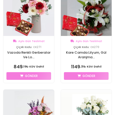
Aynı Gün Teslimat
Aynı Gün Teslimat
Çiçek Kodu:
CK271
Çiçek Kodu:
CK270
Vazoda Renkli Gerberalar
Kare Camda Lilyum, Gül
Ve Lo...
Aranjma...
849
1149
,19₺ KDV Dahil
,31₺ KDV Dahil
GÖNDER
GÖNDER