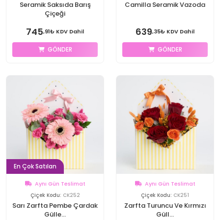
Seramik Saksıda Barış
Camilla Seramik Vazoda
Çiçeği
745
639
,91₺ KDV Dahil
,35₺ KDV Dahil
GÖNDER
GÖNDER
En Çok Satılan
Aynı Gün Teslimat
Aynı Gün Teslimat
Çiçek Kodu:
CK252
Çiçek Kodu:
CK251
Sarı Zarfta Pembe Çardak
Zarfta Turuncu Ve Kırmızı
Gülle...
Güll...