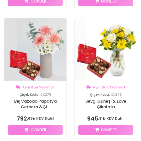
GÖNDER
GÖNDER
Aynı Gün Teslimat
Aynı Gün Teslimat
Çiçek Kodu:
CK278
Çiçek Kodu:
CK276
Bej Vazoda Papatya
Sevgi Güneşi & Love
Gerbera &Çi...
Çikolata
792
945
,63₺ KDV Dahil
,91₺ KDV Dahil
GÖNDER
GÖNDER