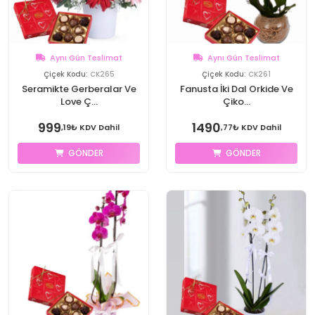
Aynı Gün Teslimat
Aynı Gün Teslimat
Çiçek Kodu:
CK265
Çiçek Kodu:
CK261
Seramikte Gerberalar Ve
Fanusta İki Dal Orkide Ve
Love Ç...
Çiko...
999
1490
,19₺ KDV Dahil
,77₺ KDV Dahil
GÖNDER
GÖNDER