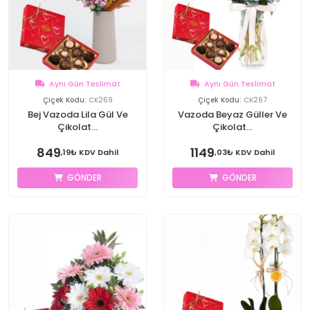
Aynı Gün Teslimat
Aynı Gün Teslimat
Çiçek Kodu:
CK269
Çiçek Kodu:
CK267
Bej Vazoda Lila Gül Ve
Vazoda Beyaz Güller Ve
Çikolat...
Çikolat...
849
1149
,19₺ KDV Dahil
,03₺ KDV Dahil
GÖNDER
GÖNDER