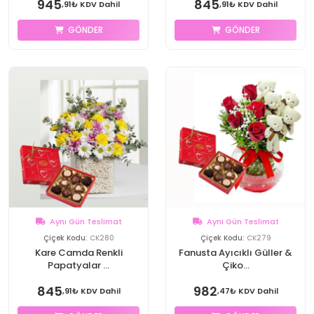
945
845
,91₺ KDV Dahil
,91₺ KDV Dahil
GÖNDER
GÖNDER
Aynı Gün Teslimat
Aynı Gün Teslimat
Çiçek Kodu:
CK280
Çiçek Kodu:
CK279
Kare Camda Renkli
Fanusta Ayıcıklı Güller &
Papatyalar ...
Çiko...
845
982
,91₺ KDV Dahil
,47₺ KDV Dahil