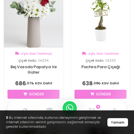
Aynı Gün Teslimat
Aynı Gün Teslimat
Çiçek Kodu:
CK234
Çiçek Kodu:
CK233
Bej Vazoda Papatya Ve
Pachira Para Çiçeği
Güller
686
638
,07₺ KDV Dahil
,08₺ KDV Dahil
GÖNDER
GÖNDER
0
Ana Sayfa
Takip
Sepetim
Profil
🔒 Bu internet sitesinde, kullanıcı deneyimini geliştirmek ve
internet sitesinin verimli çalışmasını sağlamak amacıyla
Tamam
çerezler kullanılmaktadır.