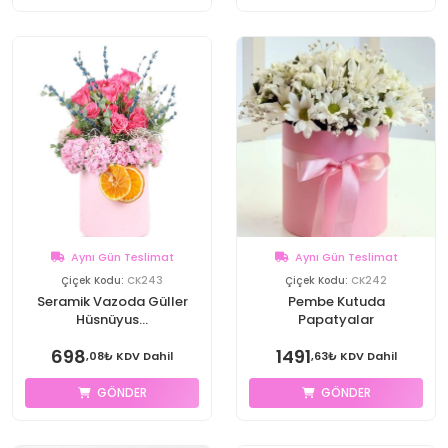
Aynı Gün Teslimat
Aynı Gün Teslimat
Çiçek Kodu:
CK243
Çiçek Kodu:
CK242
Seramik Vazoda Güller
Pembe Kutuda
Hüsnüyus...
Papatyalar
698
1491
,08₺ KDV Dahil
,63₺ KDV Dahil
GÖNDER
GÖNDER