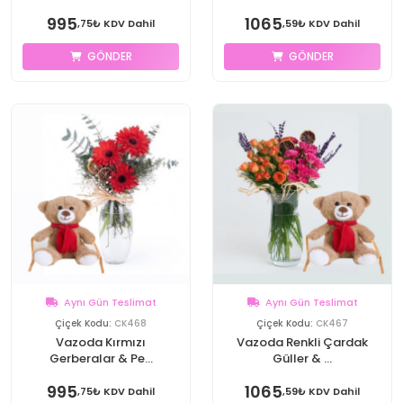
995
1065
,75₺ KDV Dahil
,59₺ KDV Dahil
GÖNDER
GÖNDER
Aynı Gün Teslimat
Aynı Gün Teslimat
Çiçek Kodu:
CK468
Çiçek Kodu:
CK467
Vazoda Kırmızı
Vazoda Renkli Çardak
Gerberalar & Pe...
Güller & ...
995
1065
,75₺ KDV Dahil
,59₺ KDV Dahil