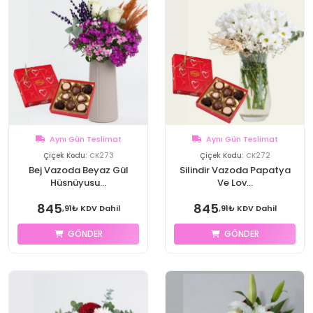
Aynı Gün Teslimat
Aynı Gün Teslimat
Çiçek Kodu:
CK273
Çiçek Kodu:
CK272
Bej Vazoda Beyaz Gül
Silindir Vazoda Papatya
Hüsnüyusu...
Ve Lov...
845
845
,91₺ KDV Dahil
,91₺ KDV Dahil
GÖNDER
GÖNDER