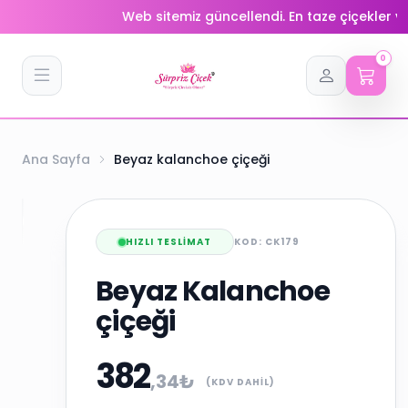
Web sitemiz güncellendi. En taze çiçekler ve indiri
0
Ana Sayfa
Beyaz kalanchoe çiçeği
HIZLI TESLIMAT
KOD: CK179
Beyaz Kalanchoe
çiçeği
382
,34₺
(KDV DAHIL)